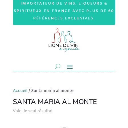
IMPORTATEUR DE VINS, LIQUEURS &
SPIRITUEUX EN FRANCE AVEC PLUS DE 60
RÉFÉRENCES EXCLUSIVES.
Accueil
/ Santa maria al monte
SANTA MARIA AL MONTE
Voici le seul résultat